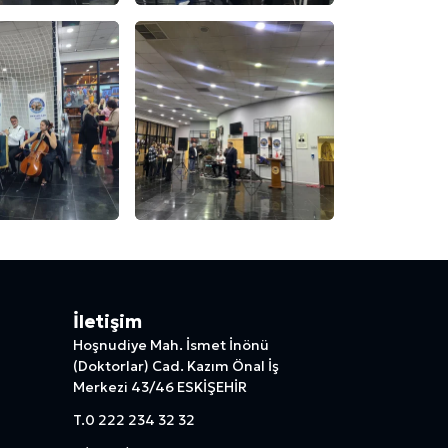
İletişim
Hoşnudiye Mah. İsmet İnönü
(Doktorlar) Cad. Kazım Önal İş
Merkezi 43/46 ESKİŞEHİR
T.
0 222 234 32 32