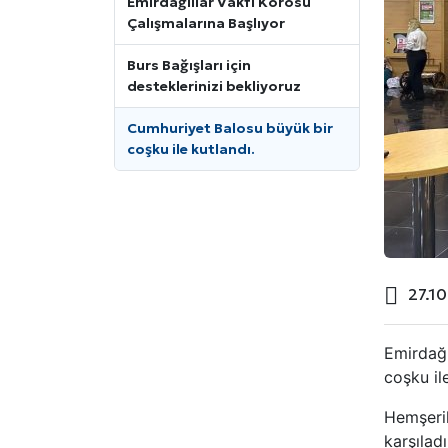
Emirdağlılar Vakfı Korosu
Çalışmalarına Başlıyor
Burs Bağışları için
desteklerinizi bekliyoruz
Cumhuriyet Balosu büyük bir
coşku ile kutlandı.
27.1
Emirdağl
coşku il
Hemşeril
karşılad