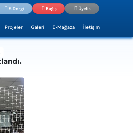
E-Dergi
Bağış
Üyelik
Projeler
Galeri
E-Mağaza
İletişim
.
landı.