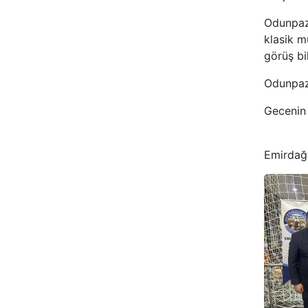
Odunpaza
klasik m
görüş bil
Odunpaza
Gecenin 
Emirdağl