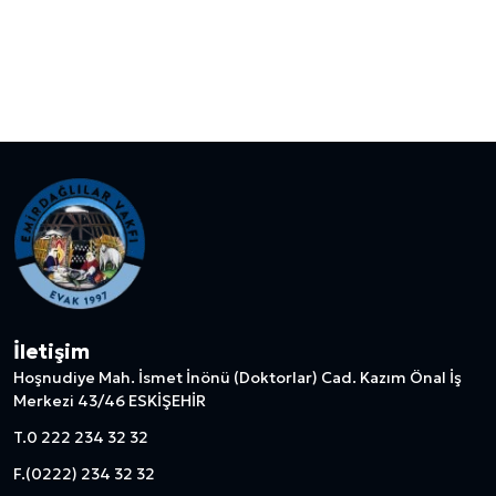
İletişim
Hoşnudiye Mah. İsmet İnönü (Doktorlar) Cad. Kazım Önal İş
Merkezi 43/46 ESKİŞEHİR
T.
0 222 234 32 32
F.
(0222) 234 32 32